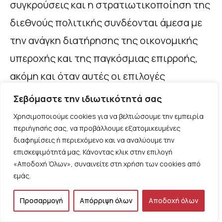
συγκρούσεις και η στρατιωτικοποίηση της
διεθνούς πολιτικής συνδέονται άμεσα με
την ανάγκη διατήρησης της οικονομικής
υπεροχής και της παγκόσμιας επιρροής,
ακόμη και όταν αυτές οι επιλογές
υπονομεύουν τη σταθερότητα της ίδιας
Σεβόμαστε την ιδιωτικότητά σας
της καπιταλιστικής οικονομίας.
Χρησιμοποιούμε cookies για να βελτιώσουμε την εμπειρία
περιήγησής σας, να προβάλλουμε εξατομικευμένες
διαφημίσεις ή περιεχόμενο και να αναλύουμε την
Στο ιστορικό συγκείμενο αυτό, η
επισκεψιμότητά μας. Κάνοντας κλικ στην επιλογή
ιδεολογική κυριαρχία της αστικής τάξης
«Αποδοχή Όλων», συναινείτε στη χρήση των cookies από
εμάς.
δεν εδράζεται μόνο στην οικονομική
εκμετάλλευση αλλά και στη συγκρότηση
Προσαρμογή
Απόρριψη όλων
Αποδοχή όλων
αντιλήψεων που παρουσιάζουν τις κρίσεις,