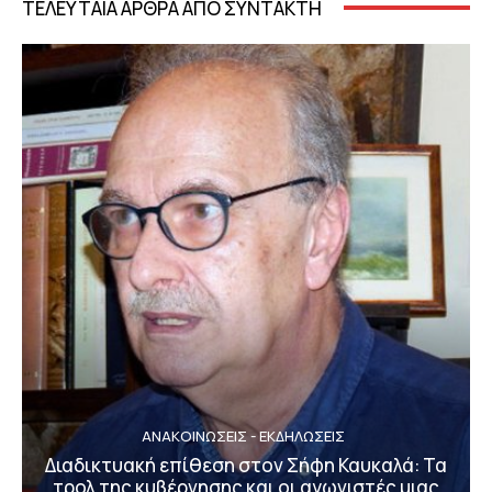
ΤΕΛΕΥΤΑΙΑ ΑΡΘΡΑ ΑΠΟ ΣΥΝΤΑΚΤΗ
ΑΝΑΚΟΙΝΩΣΕΙΣ - ΕΚΔΗΛΩΣΕΙΣ
Διαδικτυακή επίθεση στον Σήφη Καυκαλά: Τα
τρολ της κυβέρνησης και οι αγωνιστές μιας