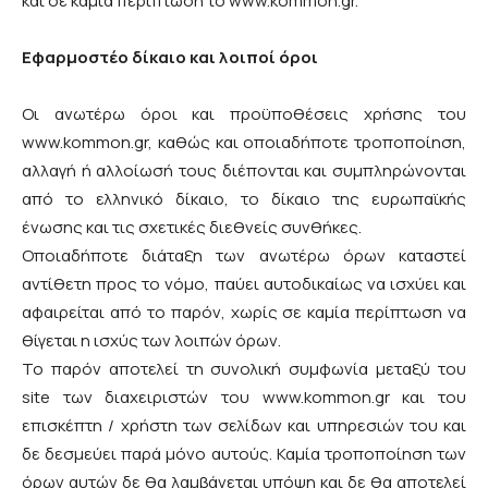
και σε καμία περίπτωση το www.kommon.gr.
Εφαρμοστέο δίκαιο και λοιποί όροι
Οι ανωτέρω όροι και προϋποθέσεις χρήσης του
www.kommon.gr, καθώς και οποιαδήποτε τροποποίηση,
αλλαγή ή αλλοίωσή τους διέπονται και συμπληρώνονται
από το ελληνικό δίκαιο, το δίκαιο της ευρωπαϊκής
ένωσης και τις σχετικές διεθνείς συνθήκες.
Οποιαδήποτε διάταξη των ανωτέρω όρων καταστεί
αντίθετη προς το νόμο, παύει αυτοδικαίως να ισχύει και
αφαιρείται από το παρόν, χωρίς σε καμία περίπτωση να
θίγεται η ισχύς των λοιπών όρων.
Το παρόν αποτελεί τη συνολική συμφωνία μεταξύ του
site των διαχειριστών του www.kommon.gr και του
επισκέπτη / χρήστη των σελίδων και υπηρεσιών του και
δε δεσμεύει παρά μόνο αυτούς. Καμία τροποποίηση των
όρων αυτών δε θα λαμβάνεται υπόψη και δε θα αποτελεί