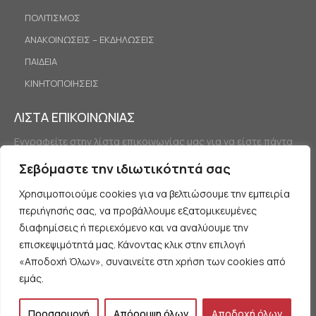
ΠΟΛΙΤΙΣΜΟΣ
ΑΝΑΚΟΙΝΩΣΕΙΣ – ΕΚΔΗΛΩΣΕΙΣ
ΠΑΙΔΕΙΑ
ΚΙΝΗΤΟΠΟΙΗΣΕΙΣ
ΛΙΣΤΑ ΕΠΙΚΟΙΝΩΝΙΑΣ
Εγγραφείτε στην λίστα επικοινωνίας μας για να είστε πάντα
ενημερωμένοι.
Σεβόμαστε την ιδιωτικότητά σας
Χρησιμοποιούμε cookies για να βελτιώσουμε την εμπειρία
περιήγησής σας, να προβάλλουμε εξατομικευμένες
διαφημίσεις ή περιεχόμενο και να αναλύουμε την
επισκεψιμότητά μας. Κάνοντας κλικ στην επιλογή
«Αποδοχή Όλων», συναινείτε στη χρήση των cookies από
Εγγραφή
εμάς.
Προσαρμογή
Απόρριψη όλων
Αποδοχή όλων