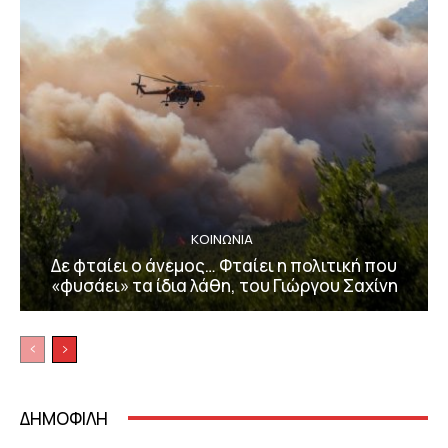
ΚΟΙΝΩΝΙΑ
Δε φταίει ο άνεμος… Φταίει η πολιτική που
«φυσάει» τα ίδια λάθη, του Γιώργου Σαχίνη
ΔΗΜΟΦΙΛΗ