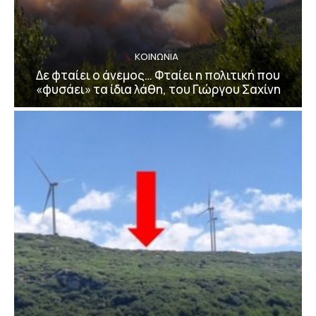
ΚΟΙΝΩΝΙΑ
Δε φταίει ο άνεμος… Φταίει η πολιτική που
«φυσάει» τα ίδια λάθη, του Γιώργου Σαχίνη