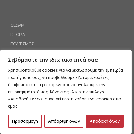
ΘΕΩΡΙΑ
ΙΣΤΟΡΙΑ
ΠΟΛΙΤΙΣΜΟΣ
ΑΝΑΚΟΙΝΩΣΕΙΣ – ΕΚΔΗΛΩΣΕΙΣ
Σεβόμαστε την ιδιωτικότητά σας
ΠΑΙΔΕΙΑ
Χρησιμοποιούμε cookies για να βελτιώσουμε την εμπειρία
ΚΙΝΗΤΟΠΟΙΗΣΕΙΣ
περιήγησής σας, να προβάλλουμε εξατομικευμένες
διαφημίσεις ή περιεχόμενο και να αναλύουμε την
ΛΙΣΤΑ ΕΠΙΚΟΙΝΩΝΙΑΣ
επισκεψιμότητά μας. Κάνοντας κλικ στην επιλογή
Εγγραφείτε στην λίστα επικοινωνίας μας για να είστε πάντα
«Αποδοχή Όλων», συναινείτε στη χρήση των cookies από
ενημερωμένοι.
εμάς.
Προσαρμογή
Απόρριψη όλων
Αποδοχή όλων