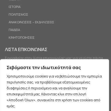
ΙΣΤΟΡΙΑ
ΠΟΛΙΤΙΣΜΟΣ
ΑΝΑΚΟΙΝΩΣΕΙΣ – ΕΚΔΗΛΩΣΕΙΣ
ΠΑΙΔΕΙΑ
ΚΙΝΗΤΟΠΟΙΗΣΕΙΣ
ΛΙΣΤΑ ΕΠΙΚΟΙΝΩΝΙΑΣ
Εγγραφείτε στην λίστα επικοινωνίας μας για να είστε πάντα
ενημερωμένοι.
Σεβόμαστε την ιδιωτικότητά σας
Χρησιμοποιούμε cookies για να βελτιώσουμε την εμπειρία
περιήγησής σας, να προβάλλουμε εξατομικευμένες
διαφημίσεις ή περιεχόμενο και να αναλύουμε την
επισκεψιμότητά μας. Κάνοντας κλικ στην επιλογή
«Αποδοχή Όλων», συναινείτε στη χρήση των cookies από
Εγγραφή
εμάς.