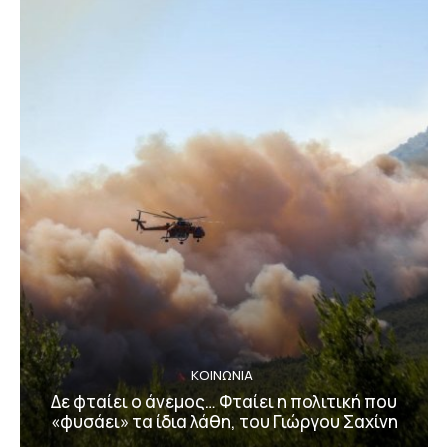
ΚΟΙΝΩΝΙΑ
Δε φταίει ο άνεμος… Φταίει η πολιτική που
«φυσάει» τα ίδια λάθη, του Γιώργου Σαχίνη