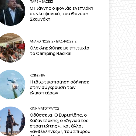
ΠΑΡΕΜΒΑΣΕΙΣ
Ο Γιάννης ο φονιάς ενεπλάκη
σε νέο φονικό, του Θανάση
Σκαμνάκη
ΑΝΑΚΟΙΝΩΣΕΙΣ - ΕΚΔΗΛΩΣΕΙΣ
Ολοκληρώθηκε με επιτυχία
το Camping Radikal
ΚΟΙΝΩΝΙΑ
Η ιδιωτικοποίηση οδήγησε
στην σύγκρουση των
ελικοπτέρων
ΚΙΝΗΜΑΤΟΓΡΆΦΟΣ
Οδύσσεια: Ο Ευριπίδης, ο
Καζαντζάκης, ο «Άγνωστος
στρατιώτης»… και άλλοι
«ανθέλληνες»!, του Σπύρου