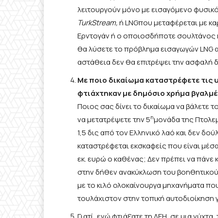
λειτουργούν μόνο με εισαγόμενο φυσικό
TurkStream,
ή LNGπου μεταφέρεται με καρ
Ερντογάν ή ο οποιοσδήποτε σουλτάνος κ
θα λύσετε το πρόβλημα εισαγωγών LNG απ
αστάθεια δεν θα επιτρέψει την ασφαλή 
Με ποιο δικαίωμα καταστρέφετε τις 
φτιάχτηκαν με δημόσιο χρήμα βγαλμέν
Ποιος σας δίνει το δικαίωμα να βάλετε τ
η
να μετατρέψετε την 5
μονάδα της Πτολε
1,5 δις από τον Ελληνικό λαό και δεν δο
καταστρέφεται εκσκαφείς που είναι μέ
εκ. ευρώ ο καθένας; Δεν πρέπει να πάνε 
στην δήθεν ανακύκλωση του βοηθητικού
με το κιλό ολοκαίνουργα μηχανήματα που
τουλάχιστον στην τοπική αυτοδιοίκηση γ
Γιατί, ενώ φτιάξατε τη ΔΕΗ, σε μια νύχτα