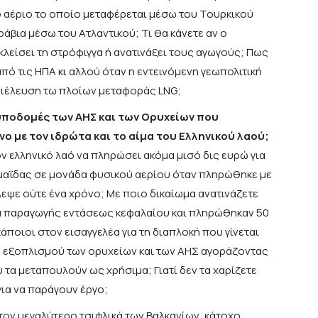
 αέριο το οποίο μεταφέρεται μέσω του Τουρκικού
άβια μέσω του Ατλαντικού; Τι θα κάνετε αν ο
λείσει τη στρόφιγγα ή ανατινάξει τους αγωγούς; Πως
ό τις ΗΠΑ κι αλλού όταν η εντεινόμενη γεωπολιτική
διέλευση τω πλοίων μεταφοράς LNG;
υποδομές των ΑΗΣ και των Ορυχείων που
ο με τον ιδρώτα και το αίμα του Ελληνικού λαού;
ον ελληνικό λαό να πληρώσει ακόμα μισό δις ευρώ για
μαΐδας σε μονάδα φυσικού αερίου όταν πληρώθηκε με
ύλεψε ούτε ένα χρόνο; Με ποιο δικαίωμα ανατινάζετε
σα παραγωγής εντάσεως κεφαλαίου και πληρώθηκαν 50
κάποιοι στον εισαγγελέα για τη διαπλοκή που γίνεται
 εξοπλισμού των ορυχείων και των ΑΗΣ αγοράζοντας
 τα μεταπουλούν ως χρήσιμα; Γιατί δεν τα χαρίζετε
ια να παράγουν έργο;
, τον μεγαλύτερο τσιφλικά των Βαλκανίων, κάτοχο