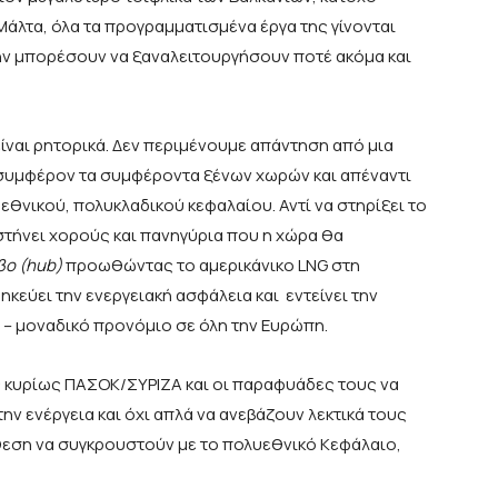
Μάλτα, όλα τα προγραμματισμένα έργα της γίνονται
ην μπορέσουν να ξαναλειτουργήσουν ποτέ ακόμα και
ίναι ρητορικά. Δεν περιμένουμε απάντηση από μια
συμφέρον τα συμφέροντα ξένων χωρών και απέναντι
θνικού, πολυκλαδικού κεφαλαίου. Αντί να στηρίξει το
 στήνει χορούς και πανηγύρια που η χώρα θα
βο (hub)
προωθώντας το αμερικάνικο LNG στη
εύει την ενεργειακή ασφάλεια και εντείνει την
 – μοναδικό προνόμιο σε όλη την Ευρώπη.
ης κυρίως ΠΑΣΟΚ/ΣΥΡΙΖΑ και οι παραφυάδες τους να
ν ενέργεια και όχι απλά να ανεβάζουν λεκτικά τους
άθεση να συγκρουστούν με το πολυεθνικό Κεφάλαιο,