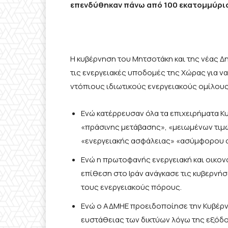
επενδύθηκαν πάνω από 100 εκατομμύρια
Η κυβέρνηση του Μητσοτάκη και της νέας Δ
τις ενεργειακές υποδομές της Χώρας για να
ντόπιους ιδιωτικούς ενεργειακούς ομίλους
Ενώ κατέρρευσαν όλα τα επιχειρήματα Κ
«πράσινης μετάβασης», «μειωμένων τιμώ
«ενεργειακής ασφάλειας» «ασύμφορου οι
Ενώ η πρωτοφανής ενεργειακή και οικον
επίθεση στο Ιράν ανάγκασε τις κυβερνή
τους ενεργειακούς πόρους.
Ενώ ο ΑΔΜΗΕ προειδοποίησε την Κυβέρν
ευστάθειας των δικτύων λόγω της εξόδου