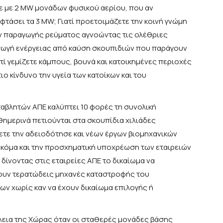
ε με 2 MW μονάδων φυσικού αερίου, που αν
τάσει τα 3 MW; Γιατί προετοιμάζετε την κοινή γνώμη
ν παραγωγής ρεύματος αγνοώντας τις ολέθριες
αγωγή ενέργειας από καύση σκουπιδιών που παράγουν
τί γεμίζετε κάμπους, βουνά και κατοικημένες περιοχές
ο κίνδυνο την υγεία των κατοίκων και του
εταβλητών ΑΠΕ καλύπτει 10 φορές τη συνολική
θημερινά πετιούνται στα σκουπίδια χιλιάδες
ετε την αδειοδότησε και νέων έργων βιομηχανικών
 ακόμα και την προσχηματική υποχρέωση των εταιρειών
δίνοντας στις εταιρείες ΑΠΕ το δικαίωμα να
ουν τερατώδεις μηχανές καταστροφής του
κων χωρίς καν να έχουν δικαίωμα επιλογής ή
λεια της Χώρας όταν οι σταθερές μονάδες βάσης