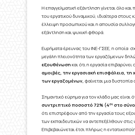
Η επαγγελματική εξάντληση γίνεται όλο κα
του εργατικού δυναμικού, ιδιαίτερα στους κ
έλλειψη προσωπικού και η απουσία συλλο
εξάντληση και ψυχική φθορά.
Ευρήματα έρευνας του ΙΝΕ-ΓΣΕΕ, η οποία σχε
μεγάλη πλειονότητα των εργαζόμενων δηλώ
εξουθένωση
και ότι η εργασία επιβαρύνει
αμοιβές, την εργασιακή επισφάλεια, τη 
των εργαζομένων,
φαίνεται μια δυστοπία 
Σημαντικό εύρημα για τον κλάδο μας είναι ό
οι
συντριπτικό ποσοστό 72% (4
στο σύνο
ότι επιστρέφουν από την εργασία τους εξο
των εκπαιδευτικών να αντεπεξέλθουν στις
Επιβεβαιώνεται έτσι πλήρως η εντατικοποίη