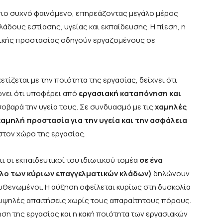
ι πιο συχνό φαινόμενο, επηρεάζοντας μεγάλο μέρος
λάδους εστίασης, υγείας και εκπαίδευσης. Η πίεση, η
γικής προστασίας οδηγούν εργαζομένους σε
τίζεται με την ποιότητα της εργασίας, δείχνει ότι
νει ότι υποφέρει από
εργασιακή καταπόνηση και
 σοβαρά την υγεία τους. Σε συνδυασμό με τις
χαμηλές
χαμηλή προστασία για την υγεία και την ασφάλεια
στον χώρο της εργασίας.
τι οι εκπαιδευτικοί του ιδιωτικού τομέα
σε ένα
λο των κύριων επαγγελματικών κλάδων)
δηλώνουν
υθενωμένοι. Η αύξηση οφείλεται κυρίως στη δυσκολία
 υψηλές απαιτήσεις χωρίς τους απαραίτητους πόρους.
ση της εργασίας και η κακή ποιότητα των εργασιακών