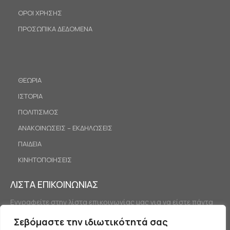
ΟΡΟΙ ΧΡΗΣΗΣ
ΠΡΟΣΩΠΙΚΑ ΔΕΔΟΜΕΝΑ
ΘΕΩΡΙΑ
ΙΣΤΟΡΙΑ
ΠΟΛΙΤΙΣΜΟΣ
ΑΝΑΚΟΙΝΩΣΕΙΣ – ΕΚΔΗΛΩΣΕΙΣ
ΠΑΙΔΕΙΑ
ΚΙΝΗΤΟΠΟΙΗΣΕΙΣ
ΛΙΣΤΑ ΕΠΙΚΟΙΝΩΝΙΑΣ
Εγγραφείτε στην λίστα επικοινωνίας μας για να είστε πάντα
ενημερωμένοι.
Σεβόμαστε την ιδιωτικότητά σας