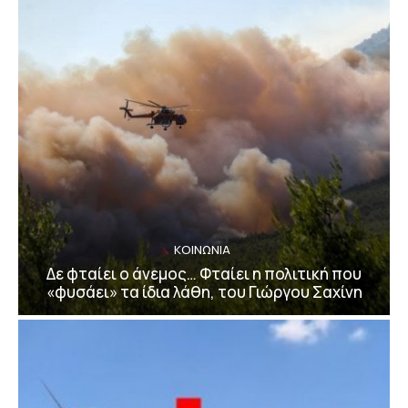
ΚΟΙΝΩΝΙΑ
Δε φταίει ο άνεμος… Φταίει η πολιτική που
«φυσάει» τα ίδια λάθη, του Γιώργου Σαχίνη