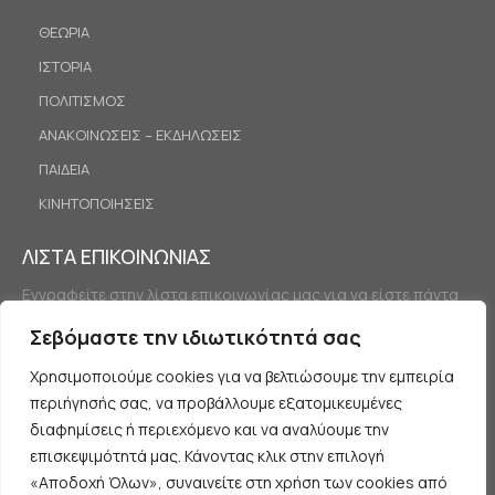
ΘΕΩΡΙΑ
ΙΣΤΟΡΙΑ
ΠΟΛΙΤΙΣΜΟΣ
ΑΝΑΚΟΙΝΩΣΕΙΣ – ΕΚΔΗΛΩΣΕΙΣ
ΠΑΙΔΕΙΑ
ΚΙΝΗΤΟΠΟΙΗΣΕΙΣ
ΛΙΣΤΑ ΕΠΙΚΟΙΝΩΝΙΑΣ
Εγγραφείτε στην λίστα επικοινωνίας μας για να είστε πάντα
ενημερωμένοι.
Σεβόμαστε την ιδιωτικότητά σας
Χρησιμοποιούμε cookies για να βελτιώσουμε την εμπειρία
περιήγησής σας, να προβάλλουμε εξατομικευμένες
διαφημίσεις ή περιεχόμενο και να αναλύουμε την
επισκεψιμότητά μας. Κάνοντας κλικ στην επιλογή
«Αποδοχή Όλων», συναινείτε στη χρήση των cookies από
Εγγραφή