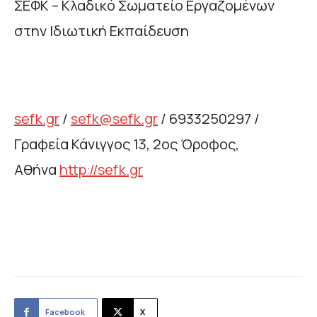
ΣΕΦΚ – Κλαδικό Σωματείο Εργαζομένων
στην Ιδιωτική Εκπαίδευση
sefk.gr
/
sefk@sefk.gr
/ 6933250297 /
Γραφεία Κάνιγγος 13, 2ος Όροφος,
Αθήνα
http://sefk.gr
Facebook
X