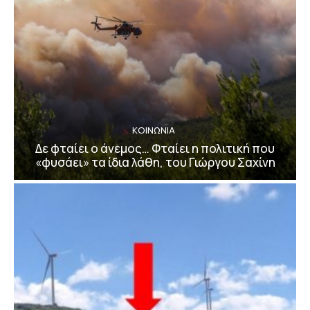
ΚΟΙΝΩΝΙΑ
Δε φταίει ο άνεμος… Φταίει η πολιτική που
«φυσάει» τα ίδια λάθη, του Γιώργου Σαχίνη