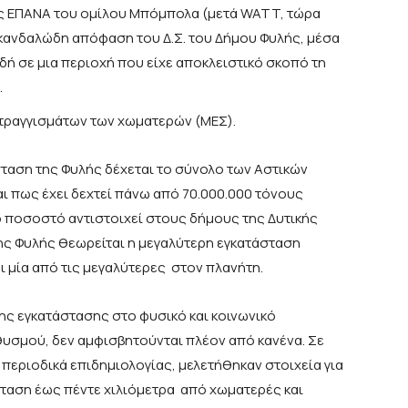
ίας ΕΠΑΝΑ του ομίλου Μπόμπολα (μετά WATT, τώρα
 σκανδαλώδη απόφαση του Δ.Σ. του Δήμου Φυλής, μέσα
δή σε μια περιοχή που είχε αποκλειστικό σκοπό τη
.
τραγγισμάτων των χωματερών (ΜΕΣ).
σταση της Φυλής δέχεται το σύνολο των Αστικών
ι πως έχει δεχτεί πάνω από 70.000.000 τόνους
ο ποσοστό αντιστοιχεί στους δήμους της Δυτικής
της Φυλής θεωρείται η μεγαλύτερη εγκατάσταση
 μία από τις μεγαλύτερες στον πλανήτη.
της εγκατάστασης στο φυσικό και κοινωνικό
θυσμού, δεν αμφισβητούνται πλέον από κανένα. Σε
περιοδικά επιδημιολογίας, μελετήθηκαν στοιχεία για
ταση έως πέντε χιλιόμετρα από χωματερές και