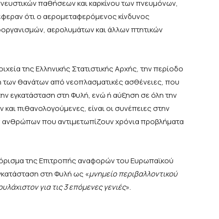
νευστικών παθήσεων και καρκίνου των πνευμόνων,
νέφεραν ότι ο αερομεταφερόμενος κίνδυνος
οοργανισμών, αερολυμάτων και άλλων πτητικών
οιχεία της Ελληνικής Στατιστικής Αρχής, την περίοδο
η των θανάτων από νεοπλασματικές ασθένειες, που
την εγκατάσταση στη Φυλή, ενώ ή αύξηση σε όλη την
αν και πιθανολογούμενες, είναι οι συνέπειες στην
των ανθρώπων που αντιμετωπίζουν χρόνια προβλήματα
 πόρισμα της Επιτροπής αναφορών του Ευρωπαϊκού
εγκατάσταση στη Φυλή ως «
μνημείο περιβαλλοντικού
υλάχιστον για τις 3 επόμενες γενιές
».