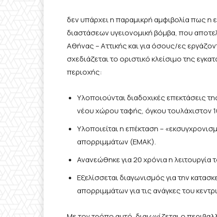
δεν υπάρχει η παραμικρή αμφιβολία πως η 
διαστάσεων υγειονομική βόμβα, που αποτελε
Αθήνας – Αττικής και για όσους/ες εργάζοντ
σχεδιάζεται το οριστικό κλείσιμο της εγκα
περιοχής:
Υλοποιούνται διαδοχικές επεκτάσεις τη
νέου χώρου ταφής, όγκου τουλάχιστον 10
Υλοποιείται η επέκταση – «εκσυγχρονι
απορριμμάτων (ΕΜΑΚ).
Ανανεώθηκε για 20 χρόνια η λειτουργία
Εξελίσσεται διαγωνισμός για την κατασκ
απορριμμάτων για τις ανάγκες του κεντ
Με τον τρόπο αυτό, διαιωνίζεται ο περιβα