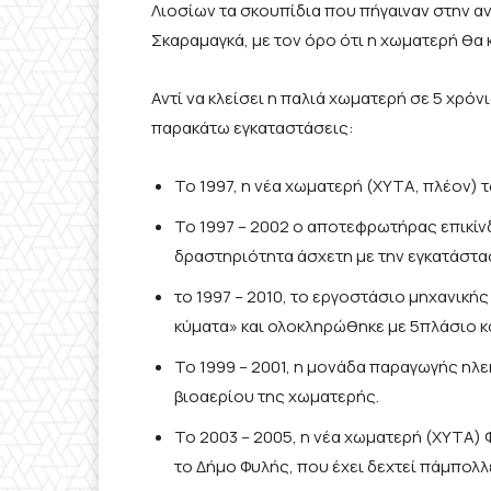
Λιοσίων τα σκουπίδια που πήγαιναν στην α
Σκαραμαγκά, με τον όρο ότι η χωματερή θα 
Αντί να κλείσει η παλιά χωματερή σε 5 χρόν
παρακάτω εγκαταστάσεις:
Το 1997, η νέα χωματερή (ΧΥΤΑ, πλέον) 
Το 1997 – 2002 ο αποτεφρωτήρας επικί
δραστηριότητα άσχετη με την εγκατάστα
το 1997 – 2010, το εργοστάσιο μηχανική
κύματα» και ολοκληρώθηκε με 5πλάσιο 
Το 1999 – 2001, η μονάδα παραγωγής ηλε
βιοαερίου της χωματερής.
Το 2003 – 2005, η νέα χωματερή (ΧΥΤΑ)
το Δήμο Φυλής, που έχει δεχτεί πάμπολλ