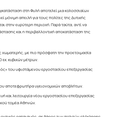
εγκατάσταση στη Φυλή αποτελεί μια κολοσσιαίων
ί μόνιμη απειλή για τους πολίτες της Δυτικής
αι στην ευρύτερη περιοχή. Παρά ταύτα, αντί να
τάστασης και η περιβαλλοντική αποκατάσταση της
ς χωματερής, με πιο πρόσφατη την προετοιμασία
 εκ. κυβικών μέτρων.
σμός» του υφιστάμενου εργοστασίου επεξεργασίας
 του αποτεφρωτήρα υγειονομικών αποβλήτων.
ευή και λειτουργία νέου εργοστασίου επεξεργασίας
ρικού τομέα Αθηνών.
λλοντικός ρατσισμός, σε βάρος των πολιτών ολόκληρης