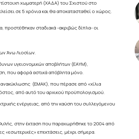
ντίστοιχη χωματερή (ΧΑΔΑ) του Σχιστού στο
κλείσει σε 5 χρόνια και θα αποκατασταθεί ο χώρος.
ια, προστέθηκαν σταδιακά -ακριβώς δίπλα- οι
των Άνω Λιοσίων.
νδυνων υγειονομικών αποβλήτων (ΕΑΥΜ),
ση, που αφορά αστικά απόβλητα μόνο.
ς ανακύκλωσης (ΕΜΑΚ), που πέρασε από «χίλια
κόστος, από αυτό του αρχικού προϋπολογισμού.
κτρικής ενέργειας, από την καύση του συλλεγόμενου
 Φυλής, στην έκταση που παραχωρήθηκε το 2004 από
ες «εσωτερικές» επεκτάσεις, μέχρι σήμερα.