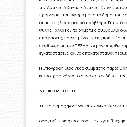
της Δυτικής Αθήνας – Αττικής. Ως εκ τούτο
πρόβλημα, που αφορά μόνο το δήμο που «φ
σημασίας διαδημοτικό πρόβλημα. Γι’ αυτό 
Φυλής, αλλά και τα δημοτικά συμβούλια όλω
αποφάσεις, προκειμένου να εξαιρεθεί η συ
αναθεώρηση του ΠΕΣΔΑ, να μην υπάρξει κα
εγκαταστάσεις και να αποκατασταθεί περιβ
Η υπογραφή μιας νέας σύμβασης παραχώρησ
καταστροφική για το σύνολο των δήμων της 
ΔΥΤΙΚΟ ΜΕΤΩΠΟ
Συντονισμός φορέων, συλλογικοτήτων και π
oxixytafilis.blogspot.com –
oxi.xyta.filis@g