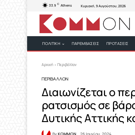
C
33.9
Athens
Κυριακή, 9 Αυγούστου, 2026
ΠΟΛΙΤΙΚΗ
ΠΑΡΕΜΒΑΣΕΙΣ
ΠΡΟΤΑΣΕΙΣ
Αρχική
Περιβάλλον
ΠΕΡΙΒΆΛΛΟΝ
Διαιωνίζεται ο πε
ρατσισμός σε βάρ
Δυτικής Αττικής κ
By
KOMMON
26 Ιουνίου, 2024