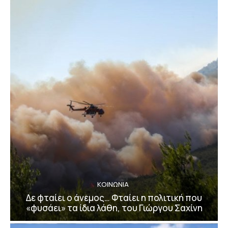
ΚΟΙΝΩΝΙΑ
Δε φταίει ο άνεμος… Φταίει η πολιτική που
«φυσάει» τα ίδια λάθη, του Γιώργου Σαχίνη