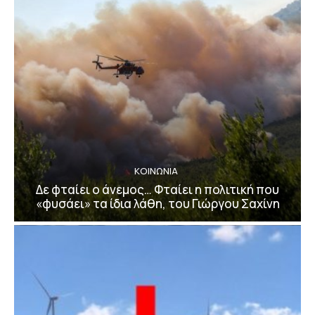
ΚΟΙΝΩΝΙΑ
Δε φταίει ο άνεμος… Φταίει η πολιτική που
«φυσάει» τα ίδια λάθη, του Γιώργου Σαχίνη