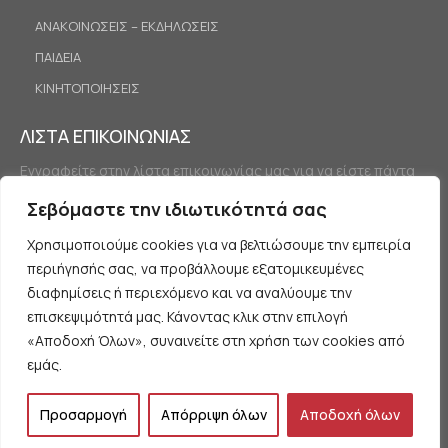
ΑΝΑΚΟΙΝΩΣΕΙΣ – ΕΚΔΗΛΩΣΕΙΣ
ΠΑΙΔΕΙΑ
ΚΙΝΗΤΟΠΟΙΗΣΕΙΣ
ΛΙΣΤΑ ΕΠΙΚΟΙΝΩΝΙΑΣ
Εγγραφείτε στην λίστα επικοινωνίας μας για να είστε πάντα
ενημερωμένοι.
Σεβόμαστε την ιδιωτικότητά σας
Χρησιμοποιούμε cookies για να βελτιώσουμε την εμπειρία
περιήγησής σας, να προβάλλουμε εξατομικευμένες
διαφημίσεις ή περιεχόμενο και να αναλύουμε την
επισκεψιμότητά μας. Κάνοντας κλικ στην επιλογή
«Αποδοχή Όλων», συναινείτε στη χρήση των cookies από
Εγγραφή
εμάς.
Προσαρμογή
Απόρριψη όλων
Αποδοχή όλων