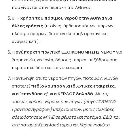
που γίνονται στην περιοχή της Αθήνας.
6
. Η χρήση του πόσιμου νερού στην Αθήνα για
άλλες χρήσεις
(πισίνες, άρδευση κήπων, πάρκων,
πλύσιμο δρόμων, βιοτεχνικές και βιομηχανικές
ανάγκες κλπ ).
Η
ανύπαρκτη πολιτική ΕΞΟΙΚΟΝΟΜΗΣΗΣ ΝΕΡΟΥ
για
βιομηχανία, γεωργία, δήμους -πάρκα, πεζόδρομους,
περιαστικά δάση και τα νοικοκυριά.
Η αντίληψη ότι το νερό των πηγών, ποταμών, λιμνών
αποτελεί
πεδίο λαμπρό για ιδιωτικές εταιρείες,
για “επενδύσεις”, για ΚΕΡΔΟΣ δηλαδή.
Με τις
«άδειες χρήσης νερού» των πηγών (πηγή ΠΟΥΝΤΟΣ
Γρανίτσα Αγράφων) υπέρ ιδιωτών, με τις 100/άδες
αδειοδοτήσεις ΜΥΗΕ σε ρέματα και ποτάμια, ΕΔΩ, και
στα ποτάμια Κρικελοπόταμου και Καρπενησιώτη