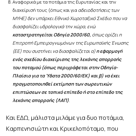
Αναφορικά με τα ποτάμια της Ευρυτανίας και την
διαχείρισή τους (όπως και για
αδειοδοτήσεις των
ΜΥΗΕ) δεν υπάρχει Εθνικό Χωροταξικό Σχέδιο που να
διασφαλίζει υδρολογικά την χώρα, ενώ
καταστρατηγείται Οδηγία 2000/60,
όπως ορίζει
η
Επιτροπή Εμπειρογνωμόνων της Ευρωπαϊκής Ένωσης
(ΕΕ) που συστήνει να διασφαλίζεται α)
η εφαρμογή
ενός σχεδίου διαχείρισης της λεκάνης απορροής
του ποταμού (όπως περιγράφεται στην Οδηγία-
Πλαίσιο για τα Ύδατα 2000/60/ΕΚ) και β) να έχει
πραγματοποιηθεί εκτίμηση των σωρευτικών
επιπτώσεων σε τοπικό επίπεδο ή στο επίπεδο της
λεκάνης απορροής (ΛΑΠ)
.
Και ΕΔΩ, μάλιστα μιλάμε για δυο ποτάμια,
Kαρπενησιώτη και Κρικελοπόταμο, που