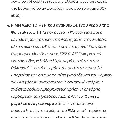
μόνο το 7% συλλέγεται στην Ελλάδα, όταν σε χώρες
της Ευρώπης το αντίστοιχο ποσοστό είναι από 30-
50%).
Η ΜΗ ΑΞΙΟΠΟΙΗΣΗ του ανακυκλωμένου νερού της
Ψυττάλειας!!!!
“Στην ουσία, η Ψυττάλεια είναι ο
μεγαλύτερος ποταμός σταθερής ροής στην Ελλάδα,
αλλά η χώρα δεν αξιοποιεί ούτε σταγόνα” Γρηγόρης
Γουρδομιχάλης Πρόεδρος ΠΕΣΥΔΑΠ Σοκαριστικά,
εκατοντάδες χιλιάδες λίτρα νερό πετιέται στην
θάλασσα”. “..αυτή η τεράστια ποσότητα νερού θα
μπορούσε να χρησιμοποιηθεί για άρδευση του κάμπου
των Μεγάρων, αναδασώσεων, δημοτικών πάρκων,
πλύσεις δρόμων”,βιομηχανική χρήση… Γρηγόρης
Γορδομιχάλης, Πρόεδρος ΠΕΣΥΔΑΠ
4. 5.
Οι νέες
μεγάλες ανάγκες νερού
από την δημιουργία
ουρανοξυστών στο χώρο του Ελληνικού, τεράστιες
ποσότητες νερού για
ψύξη των δύο data centers