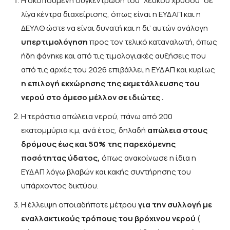
Η σκοπούμενη συγκέντρωση του “λευκού χρυσού” σε
λίγα κέντρα διαχείρισης, όπως είναι η ΕΥΔΑΠ και η
ΔΕΥΑΘ ώστε να είναι δυνατή και η δι’ αυτών ανάλογη
υπερτιμολόγηση
προς τον τελικό καταναλωτή, όπως
ήδη φάνηκε και από τις τιμολογιακές αυξήσεις που
από τις αρχές του 2026 επιβάλλει η ΕΥΔΑΠ και κυρίως
η επιλογή εκχώρησης της εκμετάλλευσης του
νερού στο άμεσο μέλλον σε ιδιώτες .
Η τεράστια απώλεια νερού, πάνω από 200
εκατομμύρια κ.μ, ανά έτος, δηλαδή
απώλεια στους
δρόμους έως και 50% της παρεχόμενης
ποσότητας ύδατος,
όπως ανακοίνωσε η ίδια η
ΕΥΔΑΠ λόγω βλαβών και κακής συντήρησης του
υπάρχοντος δικτύου.
Η έλλειψη οποιαδήποτε μέτρου
για την συλλογή με
εναλλακτικούς τρόπους του βρόχινου νερού
(