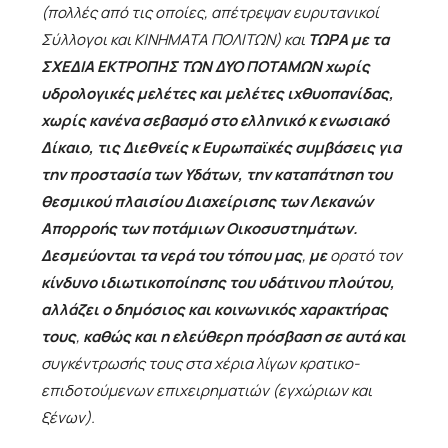
(πολλές από τις οποίες, απέτρεψαν ευρυτανικοί
Σύλλογοι και ΚΙΝΗΜΑΤΑ ΠΟΛΙΤΩΝ) και
ΤΩΡΑ με τα
ΣΧΕΔΙΑ ΕΚΤΡΟΠΗΣ ΤΩΝ ΔΥΟ ΠΟΤΑΜΩΝ χ
ωρίς
υδρολογικές μελέτες και μελέτες ιχθυοπανίδας,
χωρίς κανένα σεβασμό στο ελληνικό κ ενωσιακό
Δίκαιο, τις Διεθνείς κ Ευρωπαϊκές συμβάσεις για
την προστασία των Υδάτων, την καταπάτηση του
θεσμικού πλαισίου Διαχείρισης των Λεκανών
Απορροής των ποτάμιων Οικοσυστημάτων.
Δεσμεύονται τα νερά του τόπου μας
,
με
ορατό τον
κίνδυνο ιδιωτικοποίησης του υδάτινου πλούτου,
αλλάζει ο δημόσιος και κοινωνικός χαρακτήρας
τους
,
καθώς και η ελεύθερη πρόσβαση σε αυτά και
συγκέντρωσής τους στα χέρια λίγων κρατικο-
επιδοτούμενων επιχειρηματιών (εγχώριων και
ξένων).