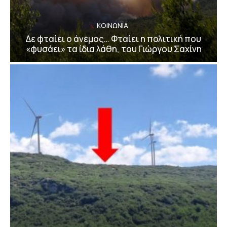
ΚΟΙΝΩΝΙΑ
Δε φταίει ο άνεμος… Φταίει η πολιτική που
«φυσάει» τα ίδια λάθη, του Γιώργου Σαχίνη