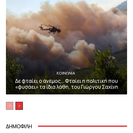
ΚΟΙΝΩΝΙΑ
Δε φταίει ο άνεμος… Φταίει η πολιτική που
«φυσάει» τα ίδια λάθη, του Γιώργου Σαχίνη
ΔΗΜΟΦΙΛΗ