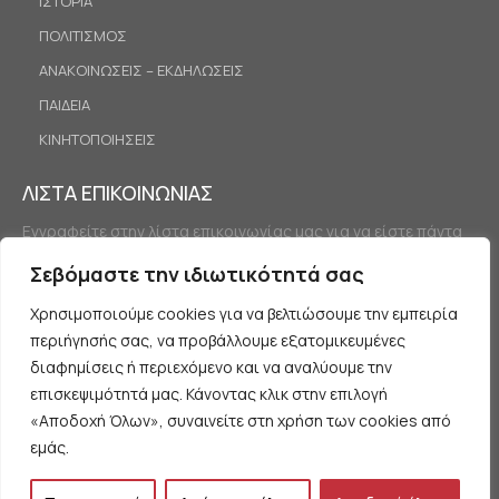
ΙΣΤΟΡΙΑ
ΠΟΛΙΤΙΣΜΟΣ
ΑΝΑΚΟΙΝΩΣΕΙΣ – ΕΚΔΗΛΩΣΕΙΣ
ΠΑΙΔΕΙΑ
ΚΙΝΗΤΟΠΟΙΗΣΕΙΣ
ΛΙΣΤΑ ΕΠΙΚΟΙΝΩΝΙΑΣ
Εγγραφείτε στην λίστα επικοινωνίας μας για να είστε πάντα
ενημερωμένοι.
Σεβόμαστε την ιδιωτικότητά σας
Χρησιμοποιούμε cookies για να βελτιώσουμε την εμπειρία
περιήγησής σας, να προβάλλουμε εξατομικευμένες
διαφημίσεις ή περιεχόμενο και να αναλύουμε την
επισκεψιμότητά μας. Κάνοντας κλικ στην επιλογή
«Αποδοχή Όλων», συναινείτε στη χρήση των cookies από
Εγγραφή
εμάς.