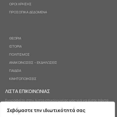
ΟΡΟΙ ΧΡΗΣΗΣ
ΠΡΟΣΩΠΙΚΑ ΔΕΔΟΜΕΝΑ
ΘΕΩΡΙΑ
ΙΣΤΟΡΙΑ
ΠΟΛΙΤΙΣΜΟΣ
ΑΝΑΚΟΙΝΩΣΕΙΣ – ΕΚΔΗΛΩΣΕΙΣ
ΠΑΙΔΕΙΑ
ΚΙΝΗΤΟΠΟΙΗΣΕΙΣ
ΛΙΣΤΑ ΕΠΙΚΟΙΝΩΝΙΑΣ
Εγγραφείτε στην λίστα επικοινωνίας μας για να είστε πάντα
ενημερωμένοι.
Σεβόμαστε την ιδιωτικότητά σας