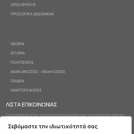
ΟΡΟΙ ΧΡΗΣΗΣ
ΠΡΟΣΩΠΙΚΑ ΔΕΔΟΜΕΝΑ
ΘΕΩΡΙΑ
ΙΣΤΟΡΙΑ
ΠΟΛΙΤΙΣΜΟΣ
ΑΝΑΚΟΙΝΩΣΕΙΣ – ΕΚΔΗΛΩΣΕΙΣ
ΠΑΙΔΕΙΑ
ΚΙΝΗΤΟΠΟΙΗΣΕΙΣ
ΛΙΣΤΑ ΕΠΙΚΟΙΝΩΝΙΑΣ
Εγγραφείτε στην λίστα επικοινωνίας μας για να είστε πάντα
ενημερωμένοι.
Σεβόμαστε την ιδιωτικότητά σας