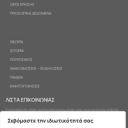
ΟΡΟΙ ΧΡΗΣΗΣ
ΠΡΟΣΩΠΙΚΑ ΔΕΔΟΜΕΝΑ
ΘΕΩΡΙΑ
ΙΣΤΟΡΙΑ
ΠΟΛΙΤΙΣΜΟΣ
ΑΝΑΚΟΙΝΩΣΕΙΣ – ΕΚΔΗΛΩΣΕΙΣ
ΠΑΙΔΕΙΑ
ΚΙΝΗΤΟΠΟΙΗΣΕΙΣ
ΛΙΣΤΑ ΕΠΙΚΟΙΝΩΝΙΑΣ
Εγγραφείτε στην λίστα επικοινωνίας μας για να είστε πάντα
ενημερωμένοι.
Σεβόμαστε την ιδιωτικότητά σας