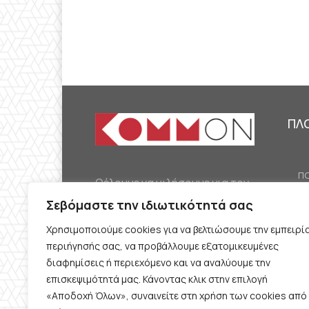
ΠΛ
ΠΟ
Θέλουμε να μιλήσουμε για τον
ΟΙ
κομμουνισμό της εποχής μας,
Σεβόμαστε την ιδιωτικότητά σας
ΕΡ
την αναγκαία αλλά όχι
Χρησιμοποιούμε cookies για να βελτιώσουμε την εμπειρί
ΔΙ
δεδομένη προοπτική.
περιήγησής σας, να προβάλλουμε εξατομικευμένες
Θέλουμε να μιλήσουμε
ΚΟ
διαφημίσεις ή περιεχόμενο και να αναλύουμε την
ταυτόχρονα για την
επισκεψιμότητά μας. Κάνοντας κλικ στην επιλογή
ΠΡ
«Αποδοχή Όλων», συναινείτε στη χρήση των cookies από
καθημερινή επιβίωση και τον