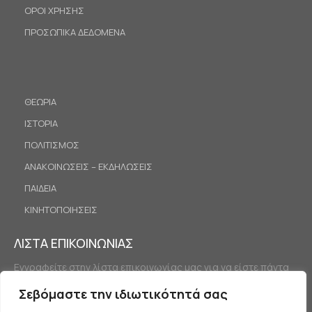
ΟΡΟΙ ΧΡΗΣΗΣ
ΠΡΟΣΩΠΙΚΑ ΔΕΔΟΜΕΝΑ
ΘΕΩΡΙΑ
ΙΣΤΟΡΙΑ
ΠΟΛΙΤΙΣΜΟΣ
ΑΝΑΚΟΙΝΩΣΕΙΣ – ΕΚΔΗΛΩΣΕΙΣ
ΠΑΙΔΕΙΑ
ΚΙΝΗΤΟΠΟΙΗΣΕΙΣ
ΛΙΣΤΑ ΕΠΙΚΟΙΝΩΝΙΑΣ
Εγγραφείτε στην λίστα επικοινωνίας μας για να είστε πάντα
ενημερωμένοι.
Σεβόμαστε την ιδιωτικότητά σας