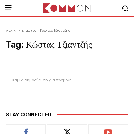
Αρχική
Ετικέτες
Κώστας Τζιαντζής
Tag:
Κώστας Τζιαντζής
Καμία δημοσίευση για προβολή
STAY CONNECTED