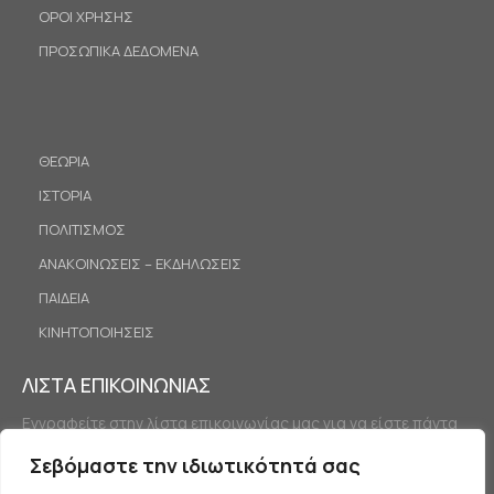
ΟΡΟΙ ΧΡΗΣΗΣ
ΠΡΟΣΩΠΙΚΑ ΔΕΔΟΜΕΝΑ
ΘΕΩΡΙΑ
ΙΣΤΟΡΙΑ
ΠΟΛΙΤΙΣΜΟΣ
ΑΝΑΚΟΙΝΩΣΕΙΣ – ΕΚΔΗΛΩΣΕΙΣ
ΠΑΙΔΕΙΑ
ΚΙΝΗΤΟΠΟΙΗΣΕΙΣ
ΛΙΣΤΑ ΕΠΙΚΟΙΝΩΝΙΑΣ
Εγγραφείτε στην λίστα επικοινωνίας μας για να είστε πάντα
ενημερωμένοι.
Σεβόμαστε την ιδιωτικότητά σας