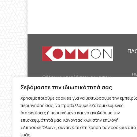
ΠΛ
ΠΟ
Θέλουμε να μιλήσουμε για τον
ΟΙ
κομμουνισμό της εποχής μας,
Σεβόμαστε την ιδιωτικότητά σας
ΕΡ
την αναγκαία αλλά όχι
Χρησιμοποιούμε cookies για να βελτιώσουμε την εμπειρί
ΔΙ
δεδομένη προοπτική.
περιήγησής σας, να προβάλλουμε εξατομικευμένες
Θέλουμε να μιλήσουμε
ΚΟ
διαφημίσεις ή περιεχόμενο και να αναλύουμε την
ταυτόχρονα για την
επισκεψιμότητά μας. Κάνοντας κλικ στην επιλογή
ΠΡ
«Αποδοχή Όλων», συναινείτε στη χρήση των cookies από
καθημερινή επιβίωση και τον
εμάς.
ΟΡ