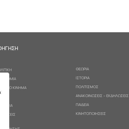
ΟΗΓΗΣΗ
ΘΕΩΡΙΑ
ΛΙΤΙΚΗ
ΙΣΤΟΡΙΑ
ΚΟΝΟΜΙΑ
ΠΟΛΙΤΙΣΜΟΣ
ΓΑΤΙΚΟ ΚΙΝΗΜΑ
α
ΑΝΑΚΟΙΝΩΣΕΙΣ – ΕΚΔΗΛΩΣΕΙΣ
ΕΘΝΗ
ΠΑΙΔΕΙΑ
ΙΝΩΝΙΑ
ΚΙΝΗΤΟΠΟΙΗΣΕΙΣ
ΟΤΑΣΕΙΣ
ΟΙ ΧΡΗΣΗΣ