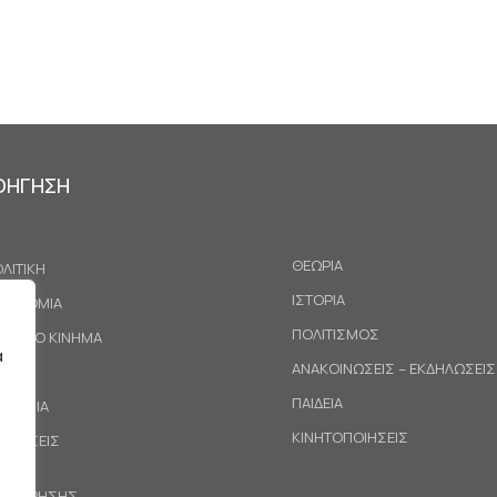
ΟΗΓΗΣΗ
ΘΕΩΡΙΑ
ΛΙΤΙΚΗ
ΙΣΤΟΡΙΑ
ΚΟΝΟΜΙΑ
ΠΟΛΙΤΙΣΜΟΣ
ΓΑΤΙΚΟ ΚΙΝΗΜΑ
α
ΑΝΑΚΟΙΝΩΣΕΙΣ – ΕΚΔΗΛΩΣΕΙΣ
ΕΘΝΗ
ΠΑΙΔΕΙΑ
ΙΝΩΝΙΑ
ΚΙΝΗΤΟΠΟΙΗΣΕΙΣ
ΟΤΑΣΕΙΣ
ΟΙ ΧΡΗΣΗΣ