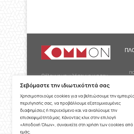
ΠΛ
ΠΟ
Θέλουμε να μιλήσουμε για τον
ΟΙ
κομμουνισμό της εποχής μας,
Σεβόμαστε την ιδιωτικότητά σας
ΕΡ
την αναγκαία αλλά όχι
Χρησιμοποιούμε cookies για να βελτιώσουμε την εμπειρί
ΔΙ
δεδομένη προοπτική.
περιήγησής σας, να προβάλλουμε εξατομικευμένες
Θέλουμε να μιλήσουμε
ΚΟ
διαφημίσεις ή περιεχόμενο και να αναλύουμε την
ταυτόχρονα για την
επισκεψιμότητά μας. Κάνοντας κλικ στην επιλογή
ΠΡ
«Αποδοχή Όλων», συναινείτε στη χρήση των cookies από
καθημερινή επιβίωση και τον
εμάς.
ΟΡ