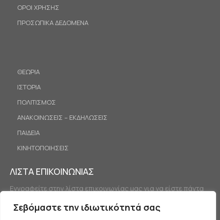
ΟΡΟΙ ΧΡΗΣΗΣ
ΠΡΟΣΩΠΙΚΑ ΔΕΔΟΜΕΝΑ
ΘΕΩΡΙΑ
ΙΣΤΟΡΙΑ
ΠΟΛΙΤΙΣΜΟΣ
ΑΝΑΚΟΙΝΩΣΕΙΣ – ΕΚΔΗΛΩΣΕΙΣ
ΠΑΙΔΕΙΑ
ΚΙΝΗΤΟΠΟΙΗΣΕΙΣ
ΛΙΣΤΑ ΕΠΙΚΟΙΝΩΝΙΑΣ
Εγγραφείτε στην λίστα επικοινωνίας μας για να είστε πάντα
ενημερωμένοι.
Σεβόμαστε την ιδιωτικότητά σας