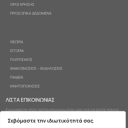
ΟΡΟΙ ΧΡΗΣΗΣ
ΠΡΟΣΩΠΙΚΑ ΔΕΔΟΜΕΝΑ
ΘΕΩΡΙΑ
ΙΣΤΟΡΙΑ
ΠΟΛΙΤΙΣΜΟΣ
ΑΝΑΚΟΙΝΩΣΕΙΣ – ΕΚΔΗΛΩΣΕΙΣ
ΠΑΙΔΕΙΑ
ΚΙΝΗΤΟΠΟΙΗΣΕΙΣ
ΛΙΣΤΑ ΕΠΙΚΟΙΝΩΝΙΑΣ
Εγγραφείτε στην λίστα επικοινωνίας μας για να είστε πάντα
ενημερωμένοι.
Σεβόμαστε την ιδιωτικότητά σας