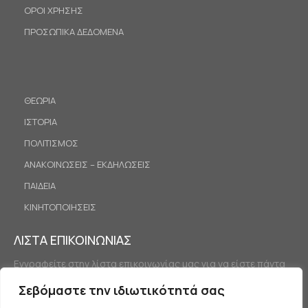
ΟΡΟΙ ΧΡΗΣΗΣ
ΠΡΟΣΩΠΙΚΑ ΔΕΔΟΜΕΝΑ
ΘΕΩΡΙΑ
ΙΣΤΟΡΙΑ
ΠΟΛΙΤΙΣΜΟΣ
ΑΝΑΚΟΙΝΩΣΕΙΣ – ΕΚΔΗΛΩΣΕΙΣ
ΠΑΙΔΕΙΑ
ΚΙΝΗΤΟΠΟΙΗΣΕΙΣ
ΛΙΣΤΑ ΕΠΙΚΟΙΝΩΝΙΑΣ
Εγγραφείτε στην λίστα επικοινωνίας μας για να είστε πάντα
ενημερωμένοι.
Σεβόμαστε την ιδιωτικότητά σας