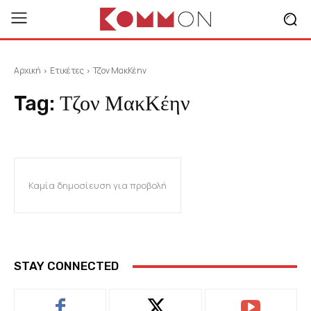
Αρχική
Ετικέτες
Τζον ΜακΚέην
Tag:
Τζον ΜακΚέην
Καμία δημοσίευση για προβολή
STAY CONNECTED