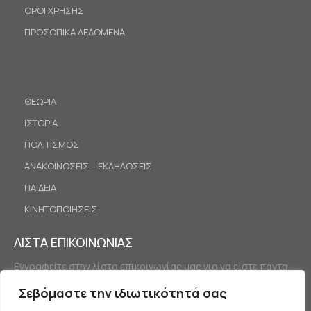
ΟΡΟΙ ΧΡΗΣΗΣ
ΠΡΟΣΩΠΙΚΑ ΔΕΔΟΜΕΝΑ
ΘΕΩΡΙΑ
ΙΣΤΟΡΙΑ
ΠΟΛΙΤΙΣΜΟΣ
ΑΝΑΚΟΙΝΩΣΕΙΣ – ΕΚΔΗΛΩΣΕΙΣ
ΠΑΙΔΕΙΑ
ΚΙΝΗΤΟΠΟΙΗΣΕΙΣ
ΛΙΣΤΑ ΕΠΙΚΟΙΝΩΝΙΑΣ
Εγγραφείτε στην λίστα επικοινωνίας μας για να είστε πάντα
ενημερωμένοι.
Σεβόμαστε την ιδιωτικότητά σας