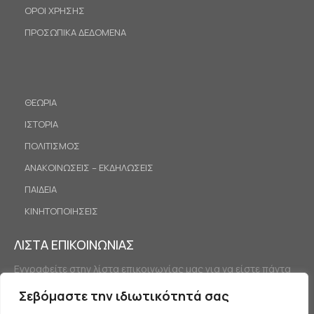
ΟΡΟΙ ΧΡΗΣΗΣ
ΠΡΟΣΩΠΙΚΑ ΔΕΔΟΜΕΝΑ
ΘΕΩΡΙΑ
ΙΣΤΟΡΙΑ
ΠΟΛΙΤΙΣΜΟΣ
ΑΝΑΚΟΙΝΩΣΕΙΣ – ΕΚΔΗΛΩΣΕΙΣ
ΠΑΙΔΕΙΑ
ΚΙΝΗΤΟΠΟΙΗΣΕΙΣ
ΛΙΣΤΑ ΕΠΙΚΟΙΝΩΝΙΑΣ
Εγγραφείτε στην λίστα επικοινωνίας μας για να είστε πάντα
ενημερωμένοι.
Σεβόμαστε την ιδιωτικότητά σας