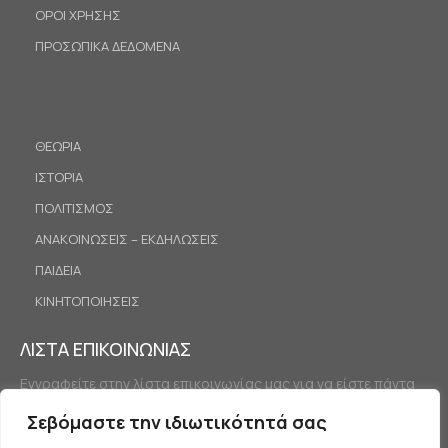
ΟΡΟΙ ΧΡΗΣΗΣ
ΠΡΟΣΩΠΙΚΑ ΔΕΔΟΜΕΝΑ
ΘΕΩΡΙΑ
ΙΣΤΟΡΙΑ
ΠΟΛΙΤΙΣΜΟΣ
ΑΝΑΚΟΙΝΩΣΕΙΣ – ΕΚΔΗΛΩΣΕΙΣ
ΠΑΙΔΕΙΑ
ΚΙΝΗΤΟΠΟΙΗΣΕΙΣ
ΛΙΣΤΑ ΕΠΙΚΟΙΝΩΝΙΑΣ
Εγγραφείτε στην λίστα επικοινωνίας μας για να είστε πάντα
ενημερωμένοι.
Σεβόμαστε την ιδιωτικότητά σας