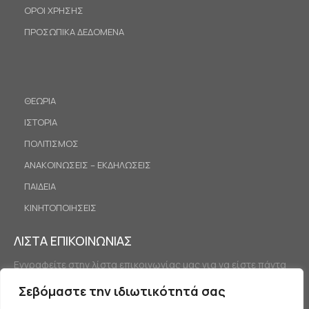
ΟΡΟΙ ΧΡΗΣΗΣ
ΠΡΟΣΩΠΙΚΑ ΔΕΔΟΜΕΝΑ
ΘΕΩΡΙΑ
ΙΣΤΟΡΙΑ
ΠΟΛΙΤΙΣΜΟΣ
ΑΝΑΚΟΙΝΩΣΕΙΣ – ΕΚΔΗΛΩΣΕΙΣ
ΠΑΙΔΕΙΑ
ΚΙΝΗΤΟΠΟΙΗΣΕΙΣ
ΛΙΣΤΑ ΕΠΙΚΟΙΝΩΝΙΑΣ
Εγγραφείτε στην λίστα επικοινωνίας μας για να είστε πάντα
ενημερωμένοι.
Σεβόμαστε την ιδιωτικότητά σας