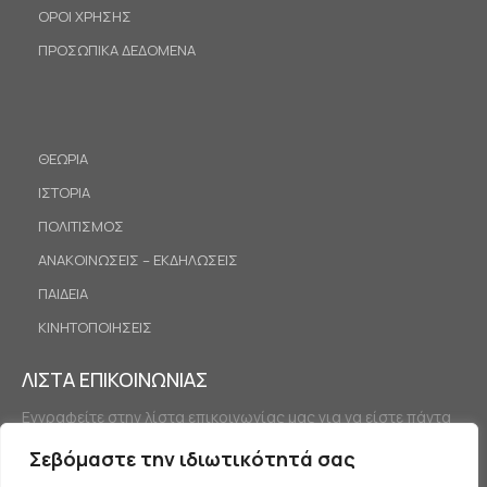
ΟΡΟΙ ΧΡΗΣΗΣ
ΠΡΟΣΩΠΙΚΑ ΔΕΔΟΜΕΝΑ
ΘΕΩΡΙΑ
ΙΣΤΟΡΙΑ
ΠΟΛΙΤΙΣΜΟΣ
ΑΝΑΚΟΙΝΩΣΕΙΣ – ΕΚΔΗΛΩΣΕΙΣ
ΠΑΙΔΕΙΑ
ΚΙΝΗΤΟΠΟΙΗΣΕΙΣ
ΛΙΣΤΑ ΕΠΙΚΟΙΝΩΝΙΑΣ
Εγγραφείτε στην λίστα επικοινωνίας μας για να είστε πάντα
ενημερωμένοι.
Σεβόμαστε την ιδιωτικότητά σας