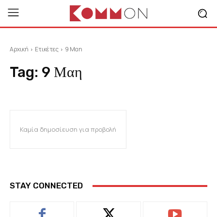
Αρχική
Ετικέτες
9 Μαη
Tag:
9 Μαη
Καμία δημοσίευση για προβολή
STAY CONNECTED