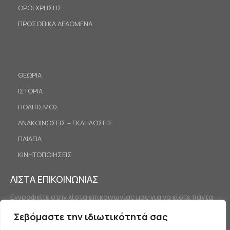
ΟΡΟΙ ΧΡΗΣΗΣ
ΠΡΟΣΩΠΙΚΑ ΔΕΔΟΜΕΝΑ
ΘΕΩΡΙΑ
ΙΣΤΟΡΙΑ
ΠΟΛΙΤΙΣΜΟΣ
ΑΝΑΚΟΙΝΩΣΕΙΣ – ΕΚΔΗΛΩΣΕΙΣ
ΠΑΙΔΕΙΑ
ΚΙΝΗΤΟΠΟΙΗΣΕΙΣ
ΛΙΣΤΑ ΕΠΙΚΟΙΝΩΝΙΑΣ
Εγγραφείτε στην λίστα επικοινωνίας μας για να είστε πάντα
ενημερωμένοι.
Σεβόμαστε την ιδιωτικότητά σας