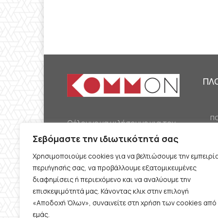
ΠΛ
ΠΟ
Θέλουμε να μιλήσουμε για τον
ΟΙ
κομμουνισμό της εποχής μας,
Σεβόμαστε την ιδιωτικότητά σας
ΕΡ
την αναγκαία αλλά όχι
Χρησιμοποιούμε cookies για να βελτιώσουμε την εμπειρί
ΔΙ
δεδομένη προοπτική.
περιήγησής σας, να προβάλλουμε εξατομικευμένες
Θέλουμε να μιλήσουμε
ΚΟ
διαφημίσεις ή περιεχόμενο και να αναλύουμε την
ταυτόχρονα για την
επισκεψιμότητά μας. Κάνοντας κλικ στην επιλογή
ΠΡ
«Αποδοχή Όλων», συναινείτε στη χρήση των cookies από
καθημερινή επιβίωση και τον
εμάς.
ΟΡ