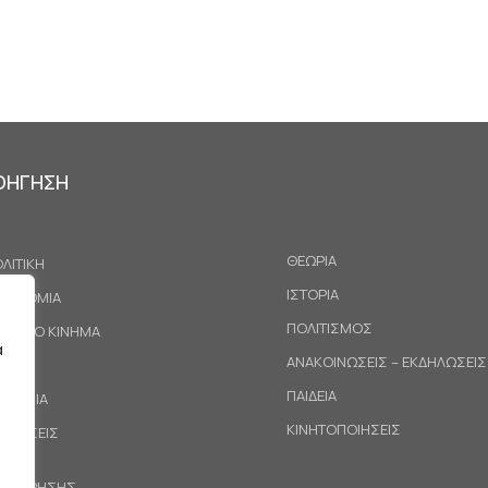
ΟΗΓΗΣΗ
ΘΕΩΡΙΑ
ΛΙΤΙΚΗ
ΙΣΤΟΡΙΑ
ΚΟΝΟΜΙΑ
ΠΟΛΙΤΙΣΜΟΣ
ΓΑΤΙΚΟ ΚΙΝΗΜΑ
α
ΑΝΑΚΟΙΝΩΣΕΙΣ – ΕΚΔΗΛΩΣΕΙΣ
ΕΘΝΗ
ΠΑΙΔΕΙΑ
ΙΝΩΝΙΑ
ΚΙΝΗΤΟΠΟΙΗΣΕΙΣ
ΟΤΑΣΕΙΣ
ΟΙ ΧΡΗΣΗΣ