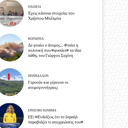
ΠΑΙΔΕΙΑ
Έχεις κάποια στοιχεία; του
Χρήστου Μπέλμπα
ΚΟΙΝΩΝΙΑ
Δε φταίει ο άνεμος… Φταίει η
πολιτική που «φυσάει» τα ίδια
λάθη, του Γιώργου Σαχίνη
ΠΕΡΙΒΆΛΛΟΝ
Γερνούν και γέρνουν οι
ανεμογεννήτριες;
ΕΡΓΑΤΙΚΟ ΚΙΝΗΜΑ
ΕΕ: «Ενδείξεις ότι το Ισραήλ
παραβιάζει τι υποχρεώσεις του»