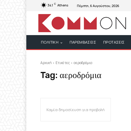
C
34.1
Athens
Πέμπτη, 6 Αυγούστου, 2026
ΠΟΛΙΤΙΚΗ
ΠΑΡΕΜΒΑΣΕΙΣ
ΠΡΟΤΑΣΕΙΣ
Αρχική
Ετικέτες
αεροδρόμια
Tag:
αεροδρόμια
Καμία δημοσίευση για προβολή