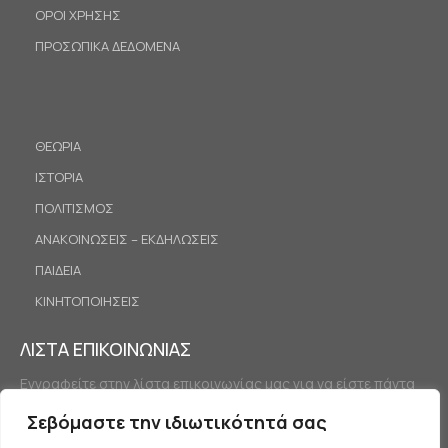
ΟΡΟΙ ΧΡΗΣΗΣ
ΠΡΟΣΩΠΙΚΑ ΔΕΔΟΜΕΝΑ
ΘΕΩΡΙΑ
ΙΣΤΟΡΙΑ
ΠΟΛΙΤΙΣΜΟΣ
ΑΝΑΚΟΙΝΩΣΕΙΣ – ΕΚΔΗΛΩΣΕΙΣ
ΠΑΙΔΕΙΑ
ΚΙΝΗΤΟΠΟΙΗΣΕΙΣ
ΛΙΣΤΑ ΕΠΙΚΟΙΝΩΝΙΑΣ
Εγγραφείτε στην λίστα επικοινωνίας μας για να είστε πάντα
ενημερωμένοι.
Σεβόμαστε την ιδιωτικότητά σας