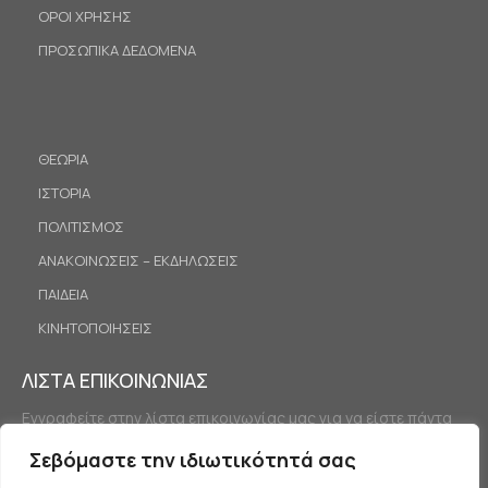
ΟΡΟΙ ΧΡΗΣΗΣ
ΠΡΟΣΩΠΙΚΑ ΔΕΔΟΜΕΝΑ
ΘΕΩΡΙΑ
ΙΣΤΟΡΙΑ
ΠΟΛΙΤΙΣΜΟΣ
ΑΝΑΚΟΙΝΩΣΕΙΣ – ΕΚΔΗΛΩΣΕΙΣ
ΠΑΙΔΕΙΑ
ΚΙΝΗΤΟΠΟΙΗΣΕΙΣ
ΛΙΣΤΑ ΕΠΙΚΟΙΝΩΝΙΑΣ
Εγγραφείτε στην λίστα επικοινωνίας μας για να είστε πάντα
ενημερωμένοι.
Σεβόμαστε την ιδιωτικότητά σας