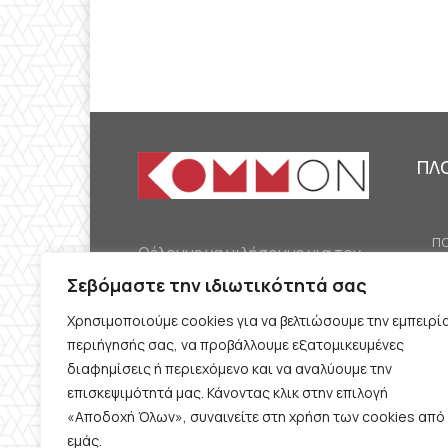
ΠΛ
ΠΟ
Θέλουμε να μιλήσουμε για τον
ΟΙ
κομμουνισμό της εποχής μας,
Σεβόμαστε την ιδιωτικότητά σας
ΕΡ
την αναγκαία αλλά όχι
Χρησιμοποιούμε cookies για να βελτιώσουμε την εμπειρί
ΔΙ
δεδομένη προοπτική.
περιήγησής σας, να προβάλλουμε εξατομικευμένες
Θέλουμε να μιλήσουμε
ΚΟ
διαφημίσεις ή περιεχόμενο και να αναλύουμε την
ταυτόχρονα για την
επισκεψιμότητά μας. Κάνοντας κλικ στην επιλογή
ΠΡ
«Αποδοχή Όλων», συναινείτε στη χρήση των cookies από
καθημερινή επιβίωση και τον
εμάς.
ΟΡ