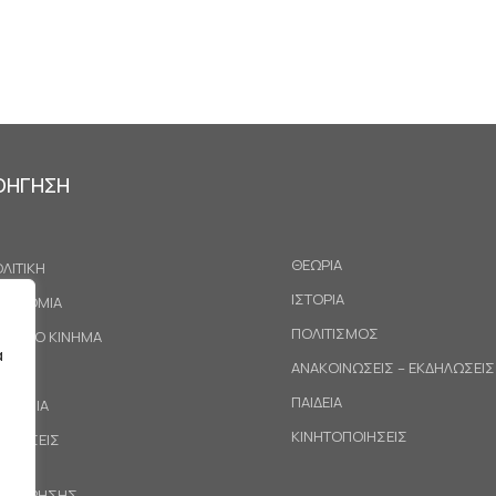
ΟΗΓΗΣΗ
ΘΕΩΡΙΑ
ΛΙΤΙΚΗ
ΙΣΤΟΡΙΑ
ΚΟΝΟΜΙΑ
ΠΟΛΙΤΙΣΜΟΣ
ΓΑΤΙΚΟ ΚΙΝΗΜΑ
α
ΑΝΑΚΟΙΝΩΣΕΙΣ – ΕΚΔΗΛΩΣΕΙΣ
ΕΘΝΗ
ΠΑΙΔΕΙΑ
ΙΝΩΝΙΑ
ΚΙΝΗΤΟΠΟΙΗΣΕΙΣ
ΟΤΑΣΕΙΣ
ΟΙ ΧΡΗΣΗΣ