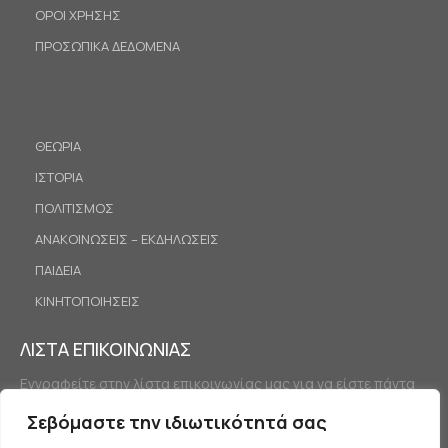
ΟΡΟΙ ΧΡΗΣΗΣ
ΠΡΟΣΩΠΙΚΑ ΔΕΔΟΜΕΝΑ
ΘΕΩΡΙΑ
ΙΣΤΟΡΙΑ
ΠΟΛΙΤΙΣΜΟΣ
ΑΝΑΚΟΙΝΩΣΕΙΣ – ΕΚΔΗΛΩΣΕΙΣ
ΠΑΙΔΕΙΑ
ΚΙΝΗΤΟΠΟΙΗΣΕΙΣ
ΛΙΣΤΑ ΕΠΙΚΟΙΝΩΝΙΑΣ
Εγγραφείτε στην λίστα επικοινωνίας μας για να είστε πάντα
ενημερωμένοι.
Σεβόμαστε την ιδιωτικότητά σας