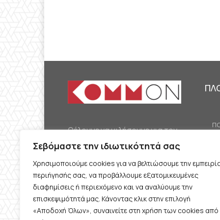
ΠΛ
ΠΟ
Θέλουμε να μιλήσουμε για τον
ΟΙ
κομμουνισμό της εποχής μας,
Σεβόμαστε την ιδιωτικότητά σας
ΕΡ
την αναγκαία αλλά όχι
Χρησιμοποιούμε cookies για να βελτιώσουμε την εμπειρί
ΔΙ
δεδομένη προοπτική.
περιήγησής σας, να προβάλλουμε εξατομικευμένες
Θέλουμε να μιλήσουμε
ΚΟ
διαφημίσεις ή περιεχόμενο και να αναλύουμε την
ταυτόχρονα για την
επισκεψιμότητά μας. Κάνοντας κλικ στην επιλογή
ΠΡ
«Αποδοχή Όλων», συναινείτε στη χρήση των cookies από
καθημερινή επιβίωση και τον