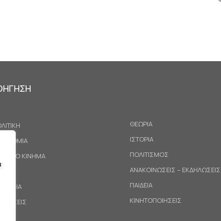
ΟΗΓΗΣΗ
ΘΕΩΡΙΑ
ΛΙΤΙΚΗ
ΙΣΤΟΡΙΑ
ΚΟΝΟΜΙΑ
ΠΟΛΙΤΙΣΜΟΣ
ΓΑΤΙΚΟ ΚΙΝΗΜΑ
α
ΑΝΑΚΟΙΝΩΣΕΙΣ – ΕΚΔΗΛΩΣΕΙΣ
ΕΘΝΗ
ΠΑΙΔΕΙΑ
ΙΝΩΝΙΑ
ΚΙΝΗΤΟΠΟΙΗΣΕΙΣ
ΟΤΑΣΕΙΣ