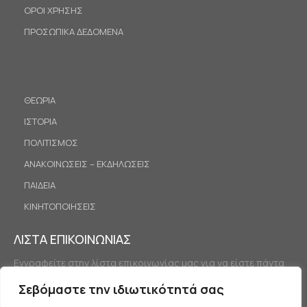
ΟΡΟΙ ΧΡΗΣΗΣ
ΠΡΟΣΩΠΙΚΑ ΔΕΔΟΜΕΝΑ
ΘΕΩΡΙΑ
ΙΣΤΟΡΙΑ
ΠΟΛΙΤΙΣΜΟΣ
ΑΝΑΚΟΙΝΩΣΕΙΣ – ΕΚΔΗΛΩΣΕΙΣ
ΠΑΙΔΕΙΑ
ΚΙΝΗΤΟΠΟΙΗΣΕΙΣ
ΛΙΣΤΑ ΕΠΙΚΟΙΝΩΝΙΑΣ
Εγγραφείτε στην λίστα επικοινωνίας μας για να είστε πάντα
ενημερωμένοι.
Σεβόμαστε την ιδιωτικότητά σας