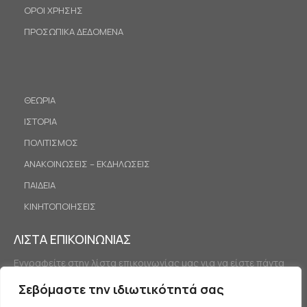
ΟΡΟΙ ΧΡΗΣΗΣ
ΠΡΟΣΩΠΙΚΑ ΔΕΔΟΜΕΝΑ
ΘΕΩΡΙΑ
ΙΣΤΟΡΙΑ
ΠΟΛΙΤΙΣΜΟΣ
ΑΝΑΚΟΙΝΩΣΕΙΣ – ΕΚΔΗΛΩΣΕΙΣ
ΠΑΙΔΕΙΑ
ΚΙΝΗΤΟΠΟΙΗΣΕΙΣ
ΛΙΣΤΑ ΕΠΙΚΟΙΝΩΝΙΑΣ
Εγγραφείτε στην λίστα επικοινωνίας μας για να είστε πάντα
ενημερωμένοι.
Σεβόμαστε την ιδιωτικότητά σας