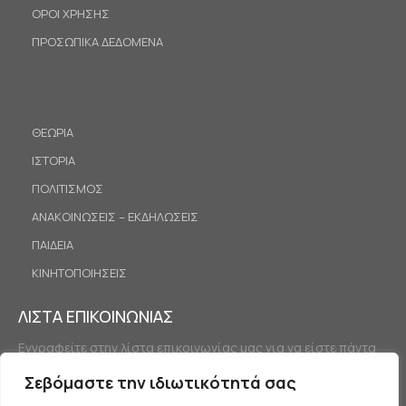
ΟΡΟΙ ΧΡΗΣΗΣ
ΠΡΟΣΩΠΙΚΑ ΔΕΔΟΜΕΝΑ
ΘΕΩΡΙΑ
ΙΣΤΟΡΙΑ
ΠΟΛΙΤΙΣΜΟΣ
ΑΝΑΚΟΙΝΩΣΕΙΣ – ΕΚΔΗΛΩΣΕΙΣ
ΠΑΙΔΕΙΑ
ΚΙΝΗΤΟΠΟΙΗΣΕΙΣ
ΛΙΣΤΑ ΕΠΙΚΟΙΝΩΝΙΑΣ
Εγγραφείτε στην λίστα επικοινωνίας μας για να είστε πάντα
ενημερωμένοι.
Σεβόμαστε την ιδιωτικότητά σας