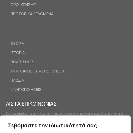
ΟΡΟΙ ΧΡΗΣΗΣ
ΠΡΟΣΩΠΙΚΑ ΔΕΔΟΜΕΝΑ
ΘΕΩΡΙΑ
ΙΣΤΟΡΙΑ
ΠΟΛΙΤΙΣΜΟΣ
ΑΝΑΚΟΙΝΩΣΕΙΣ – ΕΚΔΗΛΩΣΕΙΣ
ΠΑΙΔΕΙΑ
ΚΙΝΗΤΟΠΟΙΗΣΕΙΣ
ΛΙΣΤΑ ΕΠΙΚΟΙΝΩΝΙΑΣ
Εγγραφείτε στην λίστα επικοινωνίας μας για να είστε πάντα
ενημερωμένοι.
Σεβόμαστε την ιδιωτικότητά σας