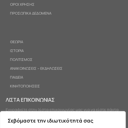
ΟΡΟΙ ΧΡΗΣΗΣ
ΠΡΟΣΩΠΙΚΑ ΔΕΔΟΜΕΝΑ
ΘΕΩΡΙΑ
ΙΣΤΟΡΙΑ
ΠΟΛΙΤΙΣΜΟΣ
ΑΝΑΚΟΙΝΩΣΕΙΣ – ΕΚΔΗΛΩΣΕΙΣ
ΠΑΙΔΕΙΑ
ΚΙΝΗΤΟΠΟΙΗΣΕΙΣ
ΛΙΣΤΑ ΕΠΙΚΟΙΝΩΝΙΑΣ
Εγγραφείτε στην λίστα επικοινωνίας μας για να είστε πάντα
ενημερωμένοι.
Σεβόμαστε την ιδιωτικότητά σας