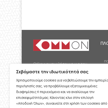
ΠΛ
ΠΟ
Θέλουμε να μιλήσουμε για τον
ΟΙ
κομμουνισμό της εποχής μας,
Σεβόμαστε την ιδιωτικότητά σας
ΕΡ
την αναγκαία αλλά όχι
Χρησιμοποιούμε cookies για να βελτιώσουμε την εμπειρί
ΔΙ
δεδομένη προοπτική.
περιήγησής σας, να προβάλλουμε εξατομικευμένες
Θέλουμε να μιλήσουμε
ΚΟ
διαφημίσεις ή περιεχόμενο και να αναλύουμε την
ταυτόχρονα για την
επισκεψιμότητά μας. Κάνοντας κλικ στην επιλογή
ΠΡ
«Αποδοχή Όλων», συναινείτε στη χρήση των cookies από
καθημερινή επιβίωση και τον