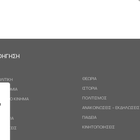
ΟΗΓΗΣΗ
ΘΕΩΡΙΑ
ΛΙΤΙΚΗ
ΙΣΤΟΡΙΑ
ΚΟΝΟΜΙΑ
ΠΟΛΙΤΙΣΜΟΣ
ΓΑΤΙΚΟ ΚΙΝΗΜΑ
α
ΑΝΑΚΟΙΝΩΣΕΙΣ – ΕΚΔΗΛΩΣΕΙΣ
ΕΘΝΗ
ΠΑΙΔΕΙΑ
ΙΝΩΝΙΑ
ΚΙΝΗΤΟΠΟΙΗΣΕΙΣ
ΟΤΑΣΕΙΣ