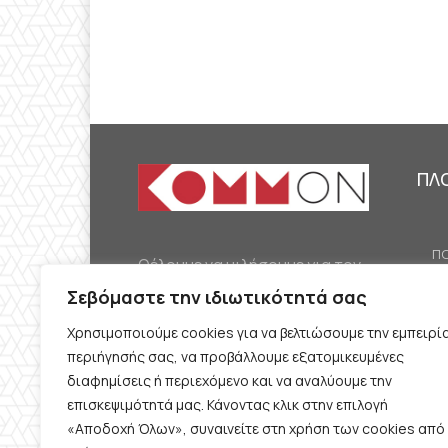
ΠΛ
ΠΟ
Θέλουμε να μιλήσουμε για τον
ΟΙ
κομμουνισμό της εποχής μας,
Σεβόμαστε την ιδιωτικότητά σας
ΕΡ
την αναγκαία αλλά όχι
Χρησιμοποιούμε cookies για να βελτιώσουμε την εμπειρί
ΔΙ
δεδομένη προοπτική.
περιήγησής σας, να προβάλλουμε εξατομικευμένες
Θέλουμε να μιλήσουμε
ΚΟ
διαφημίσεις ή περιεχόμενο και να αναλύουμε την
ταυτόχρονα για την
επισκεψιμότητά μας. Κάνοντας κλικ στην επιλογή
ΠΡ
«Αποδοχή Όλων», συναινείτε στη χρήση των cookies από
καθημερινή επιβίωση και τον