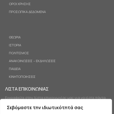
ΟΡΟΙ ΧΡΗΣΗΣ
ΠΡΟΣΩΠΙΚΑ ΔΕΔΟΜΕΝΑ
ΘΕΩΡΙΑ
ΙΣΤΟΡΙΑ
ΠΟΛΙΤΙΣΜΟΣ
ΑΝΑΚΟΙΝΩΣΕΙΣ – ΕΚΔΗΛΩΣΕΙΣ
ΠΑΙΔΕΙΑ
ΚΙΝΗΤΟΠΟΙΗΣΕΙΣ
ΛΙΣΤΑ ΕΠΙΚΟΙΝΩΝΙΑΣ
Εγγραφείτε στην λίστα επικοινωνίας μας για να είστε πάντα
ενημερωμένοι.
Σεβόμαστε την ιδιωτικότητά σας