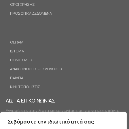
ΟΡΟΙ ΧΡΗΣΗΣ
ΠΡΟΣΩΠΙΚΑ ΔΕΔΟΜΕΝΑ
ΘΕΩΡΙΑ
ΙΣΤΟΡΙΑ
ΠΟΛΙΤΙΣΜΟΣ
ΑΝΑΚΟΙΝΩΣΕΙΣ – ΕΚΔΗΛΩΣΕΙΣ
ΠΑΙΔΕΙΑ
ΚΙΝΗΤΟΠΟΙΗΣΕΙΣ
ΛΙΣΤΑ ΕΠΙΚΟΙΝΩΝΙΑΣ
Εγγραφείτε στην λίστα επικοινωνίας μας για να είστε πάντα
ενημερωμένοι.
Σεβόμαστε την ιδιωτικότητά σας