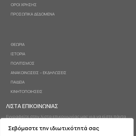
ΟΡΟΙ ΧΡΗΣΗΣ
ΠΡΟΣΩΠΙΚΑ ΔΕΔΟΜΕΝΑ
ΘΕΩΡΙΑ
ΙΣΤΟΡΙΑ
ΠΟΛΙΤΙΣΜΟΣ
ΑΝΑΚΟΙΝΩΣΕΙΣ – ΕΚΔΗΛΩΣΕΙΣ
ΠΑΙΔΕΙΑ
ΚΙΝΗΤΟΠΟΙΗΣΕΙΣ
ΛΙΣΤΑ ΕΠΙΚΟΙΝΩΝΙΑΣ
Εγγραφείτε στην λίστα επικοινωνίας μας για να είστε πάντα
ενημερωμένοι.
Σεβόμαστε την ιδιωτικότητά σας